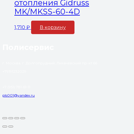
отопления Gidruss
MK/MKSS-60-4D
1,710
₽
В корзину
Полисервис
г. Москва, г. Долгопрудный, Лихачевский пр-кт 66
+79191232029
+7 (951) 781-61-11
pls001@yandex.ru