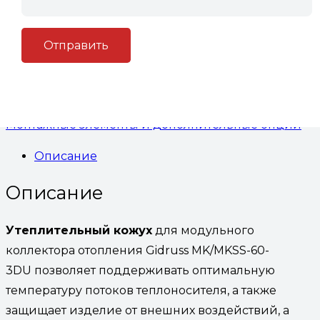
модульного коллектора отопления Gidruss
MK/MKSS-60-3DU
В корзину
Артикул:
(Код: УKMK/MKSS-60-3DU)
Категория:
Монтажные элементы и дополнительные опции
Описание
Описание
Утеплительный кожух
для модульного
коллектора отопления Gidruss MK/MKSS-60-
3DU позволяет поддерживать оптимальную
температуру потоков теплоносителя, а также
защищает изделие от внешних воздействий, а