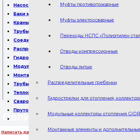
Муфты противопожарные
Насосы циркуляционные
Баки мембранные
Муфты электросварные
Краны шаровые Bugatti
Трубы пнд технические для кабеля
Переходы НСПС «Полиэтилен стал
Соединительные детали
Распределительные гребенки
Отводы компрессионные
Гидрострелки для отопления, коллекторы отопле
Модульные коллекторы отопления GIDRUSS
Отводы литые
Монтажные элементы и дополнительные опции
Распределительные гребенки
Трубы пэ 100 водопроводные напорные
Теплоноситель отопления
Гидрострелки для отопления, коллекто
Сварочный пруток ПНД ПЭ
Пруток полипропиленовый для сварки
Полисервис
Модульные коллекторы отопления GID
Монтажные элементы и дополнительны
Написать директору
г. Москва, г. Долгопрудный, Лихачевский пр-кт 66