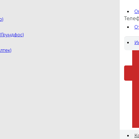
О
pls-ol@yandex.ru
Теле
о)
pls001@yandex.ru
О
(Грундфос)
И
лтек)
 пр-кт 66
авеющей стали
й гидрус из нержавеющей стали
й
К