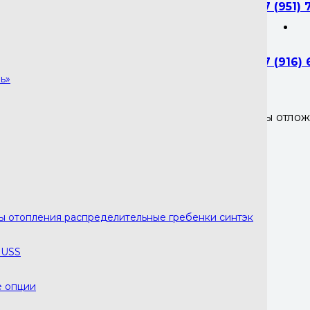
+7 (951) 
+7 (916)
ь»
Вы отло
ния распределительные гребенки синтэк
ры отопления распределительные гребенки синтэк
RUSS
е опции