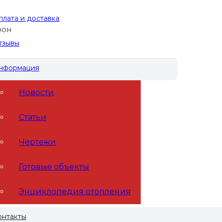
плата и доставка
фон
тзывы
нформация
Новости
Статьи
Чертежи
Готовые объекты
Энциклопедия отопления
онтакты