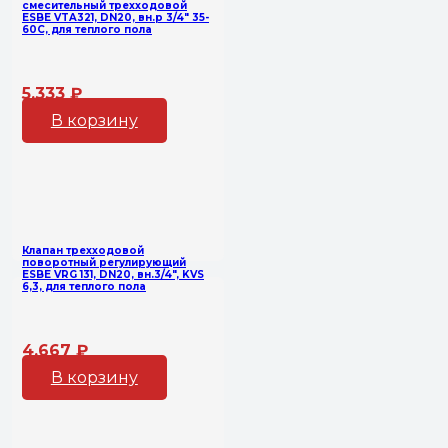
смесительный трехходовой
ESBE VTA321, DN20, вн.р 3/4″ 35-
60С, для теплого пола
5,333
₽
В корзину
Клапан трехходовой
поворотный регулирующий
ESBE VRG 131, DN20, вн.3/4″, KVS
6,3, для теплого пола
4,667
₽
В корзину