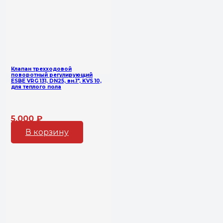
Клапан трехходовой
поворотный регулирующий
ESBE VRG 131, DN25, вн.1″, KVS 10,
для теплого пола
5,000
₽
В корзину