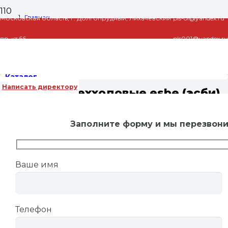
Главная
Московская область, г. Долгопрудный, Лихачевский
pls-ol@yandex.ru
пр-кт 66
pls001@yandex.ru
Готовые модули для котельной
Клапаны трехходовые esbe (эсби)
Каталог
Написать директору
Клапаны трехходовые esbe (эсби)
Заполните форму и мы перезвон
Ваше имя
Телефон