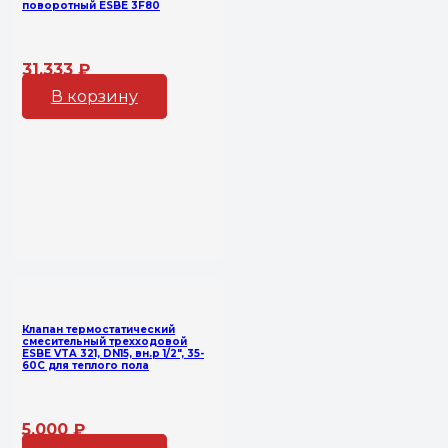
поворотный ESBE 3F80
31,333
₽
В корзину
Клапан термостатический
смесительный трехходовой
ESBE VTA 321, DN15, вн.р 1/2″, 35-
60С для теплого пола
5,000
₽