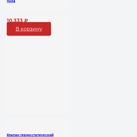
пола
10,333
₽
В корзину
Клапан термостатический