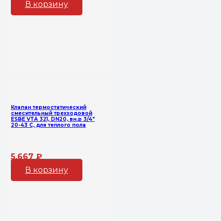
В корзину
Клапан термостатический
смесительный трехходовой
ESBE VTA 321, DN20, вн.р 3/4″
20-43 C, для теплого пола
5,667
₽
В корзину