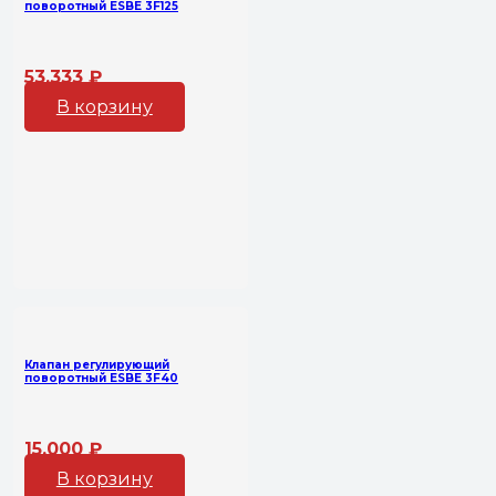
поворотный ESBE 3F125
53,333
₽
В корзину
Клапан регулирующий
поворотный ESBE 3F40
15,000
₽
В корзину