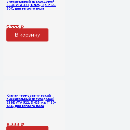
смесительный трехходовой
ESBE VTA 322, DN25, н.р 1″ 35-
60С, для теплого пола
5,333
₽
В корзину
Клапан термостатический
смесительный трехходовой
ESBE VTA 522, DN25, н.р 1″ 20-
43С, для теплого пола
8,333
₽