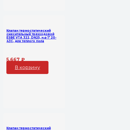
Клапан термостатический
смесительный трехходовой
ESBE VTA 322, DN25, н.р 1″ 20-
43С, для теплого пола
5,667
₽
В корзину
Клапан термостатический