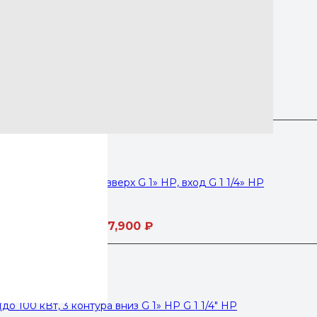
им
00 кВт, 5 контуров вверх G 1» НР, вход G 1 1/4» НР
17,900
₽
00 кВт, 5 контуров вверх G 1» НР, вход G 1 1/4» НР
17,900
₽
о 100 кВт, 3 контура вниз G 1» НР G 1 1/4″ HP