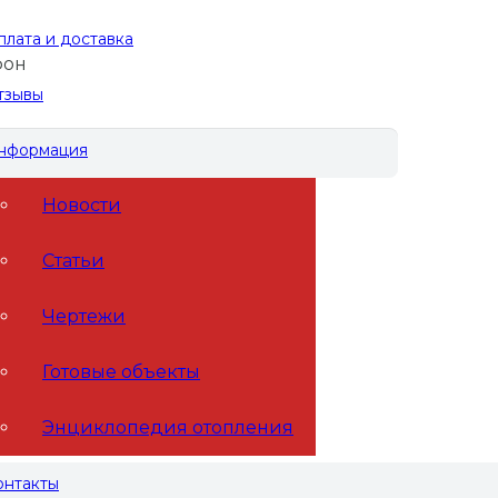
плата и доставка
фон
тзывы
нформация
Новости
Статьи
Чертежи
Готовые объекты
В корзину
Энциклопедия отопления
онтакты