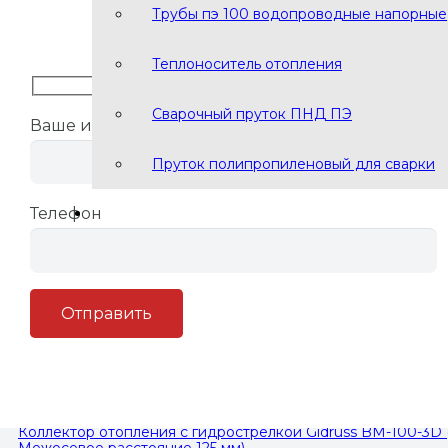
Трубы пэ 100 водопроводные напорные
Заполните форму и мы перезвон
Теплоноситель отопления
Коллектор отопления с гидрострелкой Gidruss BM-100-5D (1
Межосевое расстояние 125 мм)
Сварочный пруток ПНД ПЭ
Ваше имя
Пруток полипропиленовый для сварки
Телефон
Коллектор отопления с гидрострелкой Gidruss BM-100-5U (1
Межосевое расстояние 125 мм)
Коллектор отопления с гидрострелкой Gidruss BM-100-3D (д