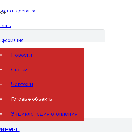
плата и доставка
фон
тзывы
нформация
Новости
Статьи
Чертежи
Готовые объекты
Энциклопедия отопления
онтакты
781-61-11