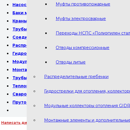
Муфты противопожарные
Насосы циркуляционные
Баки мембранные
Муфты электросварные
Краны шаровые Bugatti
Трубы пнд технические для кабеля
Переходы НСПС «Полиэтилен стал
Соединительные детали
Распределительные гребенки
Отводы компрессионные
Гидрострелки для отопления, коллекторы отопле
Модульные коллекторы отопления GIDRUSS
Отводы литые
Монтажные элементы и дополнительные опции
Распределительные гребенки
Трубы пэ 100 водопроводные напорные
Теплоноситель отопления
Гидрострелки для отопления, коллекто
Сварочный пруток ПНД ПЭ
Пруток полипропиленовый для сварки
Модульные коллекторы отопления GID
Монтажные элементы и дополнительны
Написать директору