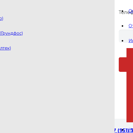
О
Теле
pls-ol@yandex.ru
о)
pls001@yandex.ru
О
(Грундфос)
И
лтек)
авеющей стали
й гидрус из нержавеющей стали
й
К
+7 (951) 