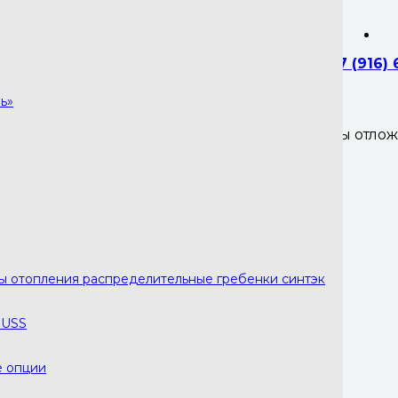
+7 (916)
ь»
Вы отло
ния распределительные гребенки синтэк
ры отопления распределительные гребенки синтэк
RUSS
е опции