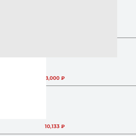
им
11,000
₽
8,000
₽
том для ГВС
10,133
₽