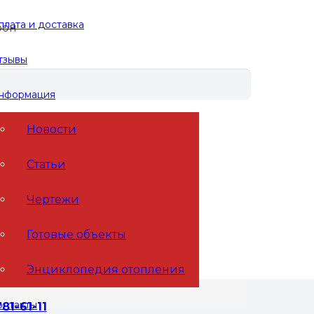
плата и доставка
фон
тзывы
нформация
Новости
Статьи
Чертежи
Готовые объекты
Энциклопедия отопления
онтакты
781-61-11