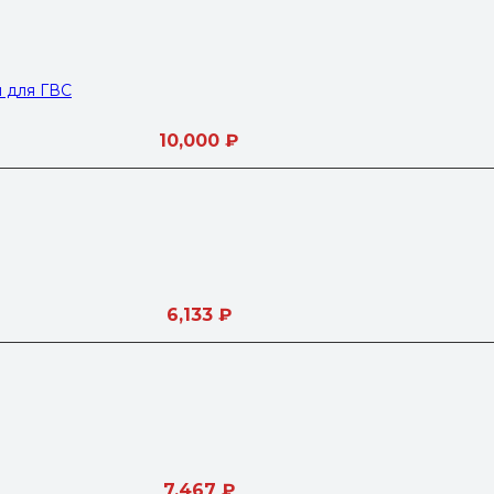
м для ГВС
10,000
₽
6,133
₽
7,467
₽