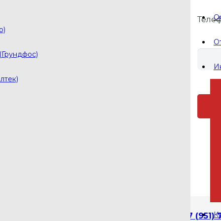
О
Теле
pls-ol@yandex.ru
о)
pls001@yandex.ru
О
(Грундфос)
И
лтек)
авеющей стали
й гидрус из нержавеющей стали
й
К
+7 (951) 