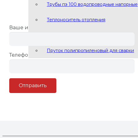
Трубы пэ 100 водопроводные напорные
Заполните форму и мы перезвон
Насос циркуляционный Grundfos P15-14B PM для ГВС
Теплоноситель отопления
Ваше имя
Сварочный пруток ПНД ПЭ
Пруток полипропиленовый для сварки
Телефон
Насос циркуляционный Grundfos UP15-14B 80 для ГВС
Насос циркуляционный Grundfos UP15-14BT 80 с термоста