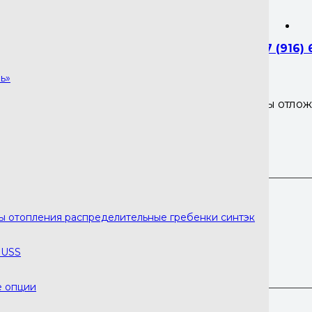
+7 (916)
ь»
Вы отло
ния распределительные гребенки синтэк
6,667
₽
ры отопления распределительные гребенки синтэк
RUSS
12,500
₽
е опции