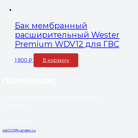
Бак мембранный
расширительный Wester
Premium WDV12 для ГВС
1,900
₽
В корзину
Полисервис
г. Москва, г. Долгопрудный, Лихачевский пр-кт 66
+79191232029
+7 (951) 781-61-11
pls001@yandex.ru