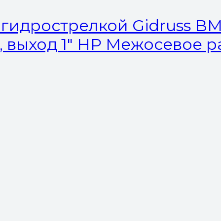
гидрострелкой Gidruss BM-
НР, выход 1″ НР Межосевое 