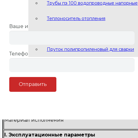
Комплектация
Трубы пэ 100 водопроводные напорные
Заполните форму и мы перезвон
Теплоноситель отопления
Ваше имя
Сварочный пруток ПНД ПЭ
Набор кронштейнов K.BM-100
Паспорт
Пруток полипропиленовый для сварки
Встроенная сетка-сепаратор в гидрострелке
Телефон
Те
Материал исполнения
I. Эксплуатационные параметры