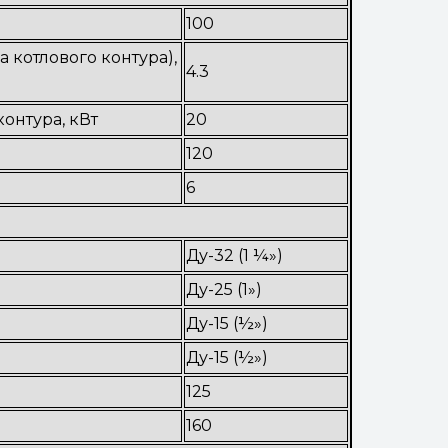
100
 котлового контура),
4.3
онтура, кВт
20
120
6
Ду-32 (1 ¼»)
Ду-25 (1»)
Ду-15 (½»)
Ду-15 (½»)
125
160