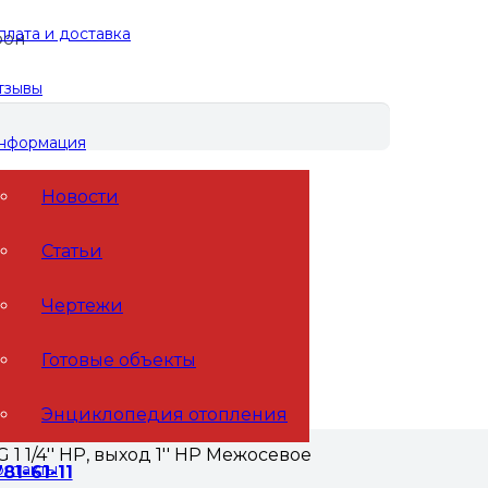
плата и доставка
фон
тзывы
нформация
Новости
7DU (100 кВт, 7 контуров вход G 1 1/4»
Статьи
Чертежи
, 7 контуров вход G 1 1/4»
Готовые объекты
Энциклопедия отопления
 1/4'' НР, выход 1'' НР Межосевое
онтакты
781-61-11