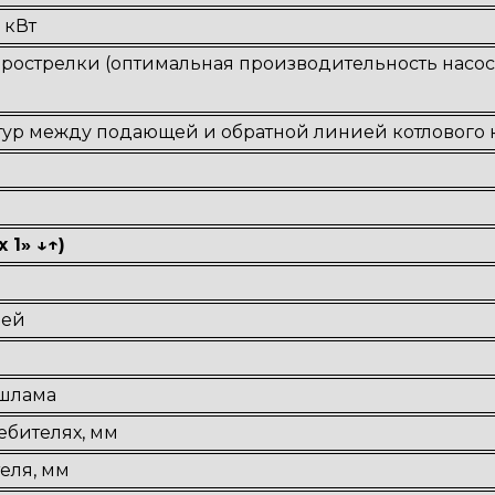
 кВт
рострелки (оптимальная производительность насоса
ур между подающей и обратной линией котлового к
 1» ↓↑)
лей
 шлама
ебителях, мм
еля, мм