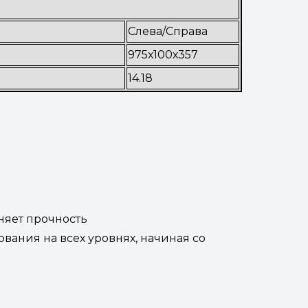
Слева/Справа
975х100х357
14.18
няет прочность
вания на всех уровнях, начиная со