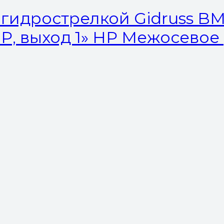
гидрострелкой Gidruss BM-
 НР, выход 1» НР Межосевое