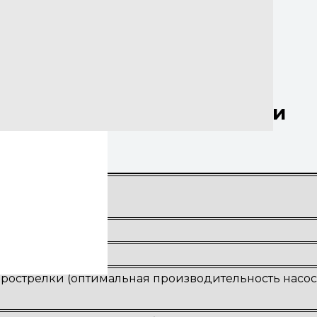
им
хнические характеристики
 кВт
рострелки (оптимальная производительность насос