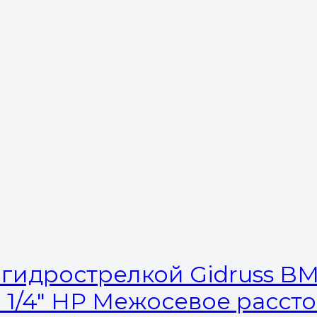
гидрострелкой Gidruss BM-1
1 1/4″ HP Межосевое расст