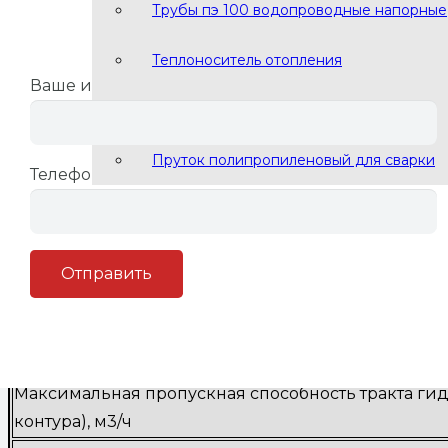
Трубы пэ 100 водопроводные напорные
Встроенная сетка-сепаратор
Заполните форму и мы перезвон
Теплоноситель отопления
Ваше имя
Сварочный пруток ПНД ПЭ
Те
Пруток полипропиленовый для сварки
Телефон
Материал исполнения
I. Эксплуатационные параметры
Максимальная мощность отопительной установки,
Максимальная пропускная способность тракта гид
контура), м3/ч