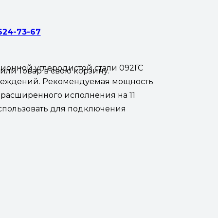
 624-73-67
ционной углеродистой стали 092ГС
жили
Товар
в свою корзину.
учреждений. Рекомендуемая мощность
р расширенного исполнения на 11
о использовать для подключения