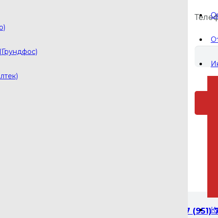
О
Теле
pls-ol@yandex.ru
о)
pls001@yandex.ru
О
 Коллектор отопления с гидрострелкой Gidruss BM-150-1
(Грундфос)
И
лтек)
кой Gidruss BM-150-11DU (150 кВт
 125 мм)
авеющей стали
ой Gidruss BM-150-11DU (150 кВт, 11 контуров G 1'', в
й гидрус из нержавеющей стали
й
кторы отопления с гидрострелкой
К
+7 (951) 