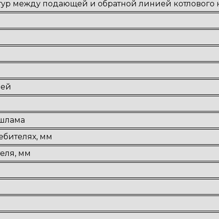
ур между подающей и обратной линией котлового к
лей
 шлама
ебителях, мм
еля, мм