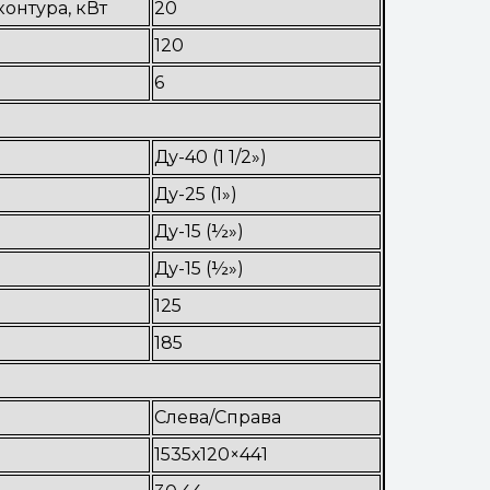
онтура, кВт
20
120
6
Ду-40 (1 1/2»)
Ду-25 (1»)
Ду-15 (½»)
Ду-15 (½»)
125
185
Слева/Справа
1535х120×441