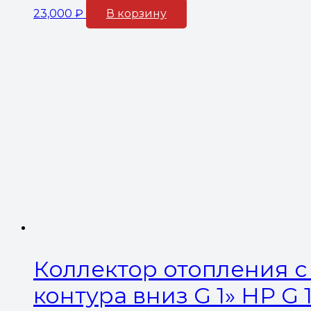
23,000
₽
В корзину
Коллектор отопления с 
контура вниз G 1» НР G 