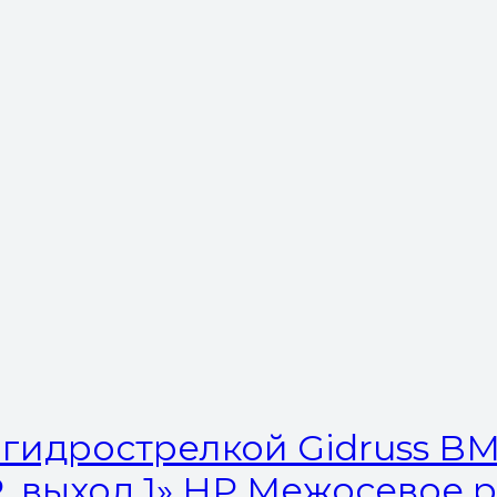
гидрострелкой Gidruss BM-
НР, выход 1» НР Межосевое 