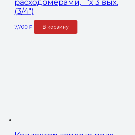
расходомерами, 1″х 3 вых.
(3/4″)
7,700
₽
В корзину