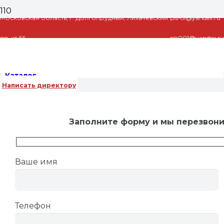
Московская область, г. Долгопрудный, Лихачевский
pls-ol@yandex.ru
пр-кт 66
pls001@yandex.ru
Каталог
Написать директору
Заполните форму и мы перезвон
Главная
/
Готовые модули для
котельной
/
Коллекторы для теплого водяного
Ваше имя
пола
/ Коллектор теплого пола Valtec из
нержавеющей стали в сборе со встроенными
расходомерами, 1″х 7 вых. (3/4″)
Телефон
Коллектор теплого пола Valtec