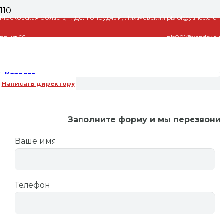
Московская область, г. Долгопрудный, Лихачевский
pls-ol@yandex.ru
пр-кт 66
pls001@yandex.ru
Каталог
Написать директору
Заполните форму и мы перезвон
Ваше имя
Главная
/
Готовые модули для котельной
/
Котлы
Телефон
отопления
/ Котел настенный газовый Buderus
Logamax U072-18K с закрытой камерой сгорания
для отопления и ГВС