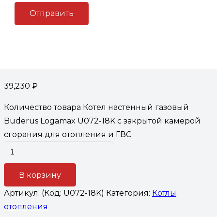
Котел настенный газовый
Buderus Logamax U072-18K с
закрытой камерой сгорания
для отопления и ГВС
39,230
₽
Количество товара Котел настенный газовый
Buderus Logamax U072-18K с закрытой камерой
сгорания для отопления и ГВС
В корзину
Артикул:
(Код: U072-18K)
Категория:
Котлы
отопления