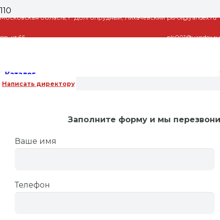
Московская область, г. Долгопрудный, Лихачевский
pls-ol@yandex.ru
пр-кт 66
pls001@yandex.ru
Каталог
Написать директору
Заполните форму и мы перезвон
Главная
/
Модульные коллекторы отопления
Ваше имя
GIDRUSS
/ Модульный коллектор отопления
Gidruss MKSS-40-3DU (для гидрострелки GRSS-40-
20, 3 выхода G 3/4»)
Телефон
Модульный коллектор
отопления Gidruss MKSS-40-