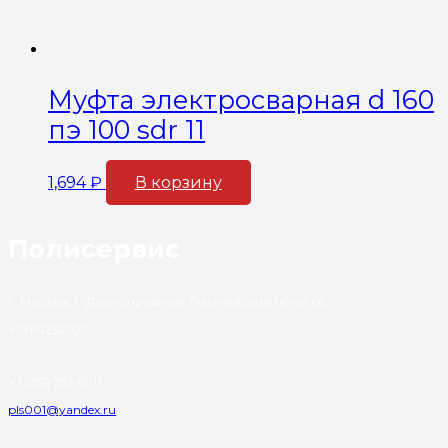
Муфта электросварная d 160
пэ 100 sdr 11
1,694
₽
В корзину
Полисервис
г. Москва, г. Долгопрудный, Лихачевский пр-кт 66
+79191232029
+7 (951) 781-61-11
pls001@yandex.ru