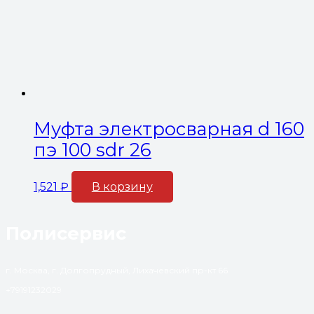
Муфта электросварная d 160
пэ 100 sdr 26
1,521
₽
В корзину
Полисервис
г. Москва, г. Долгопрудный, Лихачевский пр-кт 66
+79191232029