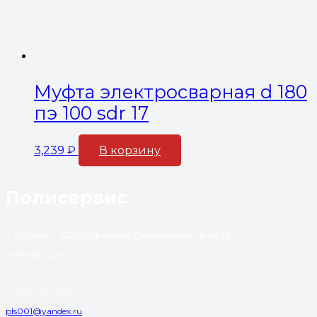
Муфта электросварная d 180
пэ 100 sdr 17
3,239
₽
В корзину
Полисервис
г. Москва, г. Долгопрудный, Лихачевский пр-кт 66
+79191232029
+7 (951) 781-61-11
pls001@yandex.ru