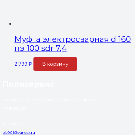
Муфта электросварная d 160
пэ 100 sdr 7,4
2,799
₽
В корзину
Полисервис
г. Москва, г. Долгопрудный, Лихачевский пр-кт 66
+79191232029
+7 (951) 781-61-11
pls001@yandex.ru