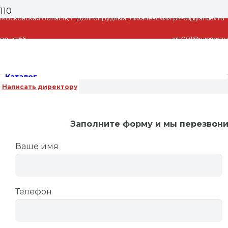
Московская область, г. Долгопрудный, Лихачевский
pls-ol@yandex.ru
пр-кт 66
pls001@yandex.ru
Каталог
Написать директору
Главная
/
Насосы циркуляционные
/
Насосы
Заполните форму и мы перезвон
циркуляционные Valtec (Валтек)
/ Насос
циркуляционный Valtec VRS 25/4-130
Ваше имя
Насос циркуляционный Valtec
VRS 25/4-130
Телефон
3,639
₽
Количество товара Насос циркуляционный Valtec