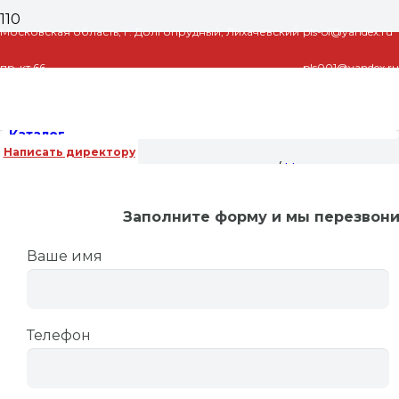
Московская область, г. Долгопрудный, Лихачевский
pls-ol@yandex.ru
пр-кт 66
pls001@yandex.ru
Каталог
Написать директору
Главная
/
Насосы циркуляционные
/
Насосы
циркуляционные Wilo (Вило)
/ Насос
Заполните форму и мы перезвон
циркуляционный Wilo Star RS 25/8 (3-х
режимный)
Ваше имя
Насос циркуляционный Wilo
Star RS 25/8 (3-х режимный)
Телефон
6,933
₽
Количество товара Насос циркуляционный Wilo