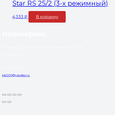
Star RS 25/2 (3-х режимный)
4,333
₽
В корзину
Полисервис
г. Москва, г. Долгопрудный, Лихачевский пр-кт 66
+79191232029
+7 (951) 781-61-11
pls001@yandex.ru