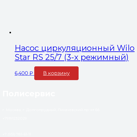
Насос циркуляционный Wilo
Star RS 25/7 (3-х режимный)
6,400
₽
В корзину
Полисервис
г. Москва, г. Долгопрудный, Лихачевский пр-кт 66
+79191232029
+7 (951) 781-61-11