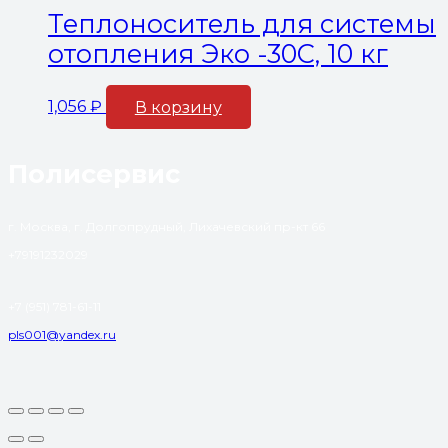
Теплоноситель для системы
отопления Эко -30С, 10 кг
1,056
₽
В корзину
Полисервис
г. Москва, г. Долгопрудный, Лихачевский пр-кт 66
+79191232029
+7 (951) 781-61-11
pls001@yandex.ru