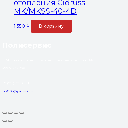
отопления Gidruss
MK/MKSS-40-4D
1,350
₽
В корзину
Полисервис
г. Москва, г. Долгопрудный, Лихачевский пр-кт 66
+79191232029
+7 (951) 781-61-11
pls001@yandex.ru