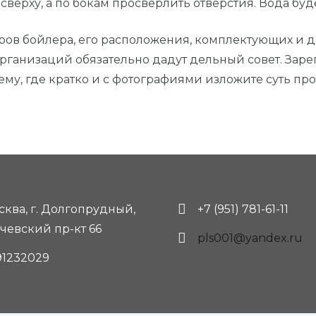
сверху, а по бокам просверлить отверстия. Вода буде
еров бойлера, его расположения, комплектующих и д
ганизаций обязательно дадут дельный совет. Заре
ему, где кратко и с фотографиями изложите суть пр
осква, г. Долгопрудный,
+7 (951) 781-61-11
чевский пр-кт 66
pls001@yandex.ru
91232029