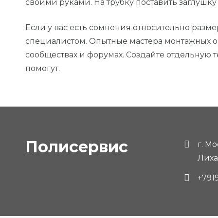
своими руками. На трубку поставить заглушку 
Если у вас есть сомнения относительно разм
специалистом. Опытные мастера монтажных ор
сообществах и форумах. Создайте отдельную т
помогут.
Полисервис
г. М
Лиха
+791