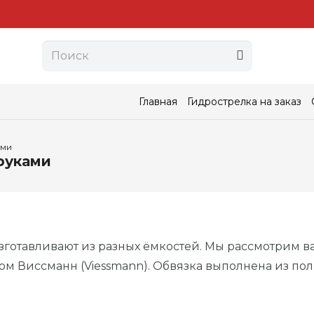
Главная
Гидрострелка на заказ
ами
руками
готавливают из разных ёмкостей. Мы рассмотрим ва
лом Виссманн (Viessmann). Обвязка выполнена из по