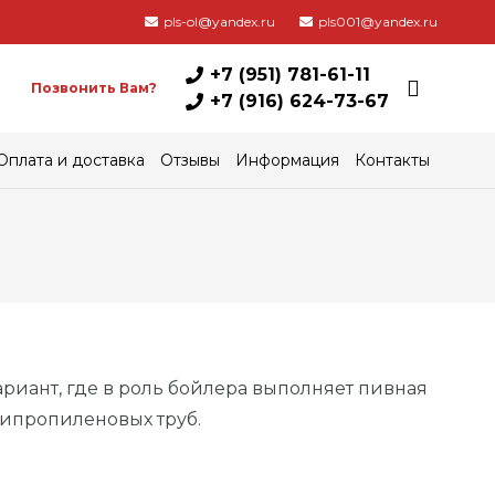
pls-ol@yandex.ru
pls001@yandex.ru
+7 (951) 781-61-11
Позвонить Вам?
+7 (916) 624-73-67
Оплата и доставка
Отзывы
Информация
Контакты
риант, где в роль бойлера выполняет пивная
липропиленовых труб.