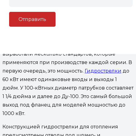
Ассортимент гидрострелок
Гидрострелка для отопления производится по
заранее утверждённому чертежу. Чтобы не
тратить ваше время, проектанты Гидрусс
выработали несколько стандартов, которые
применяются при производстве каждой серии. В
первую очередь, это мощность.
Гидрострелки
до
60 кВт имеют одинаковые входы и выходы 1
дюйм. У 100-кВтных диаметр патрубков составляет
1 1/4 дюйма и далее до Ду-100. Это самый большой
выход под фланец для моделей мощностью до
1000 кВт.
Конструкцией гидрострелки для отопления
предусмотрены отводы под шламо- и