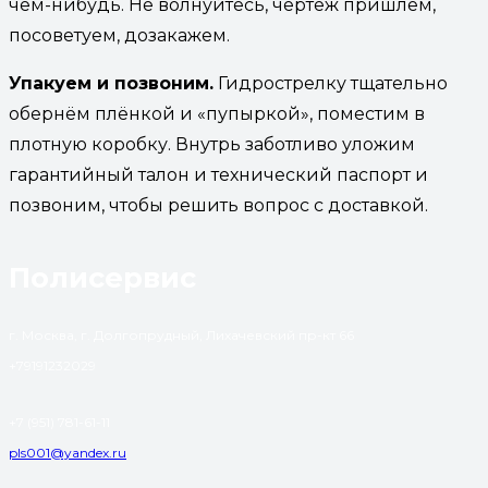
чем-нибудь. Не волнуйтесь, чертеж пришлем,
посоветуем, дозакажем.
Упакуем и позвоним.
Гидрострелку тщательно
обернём плёнкой и «пупыркой», поместим в
плотную коробку. Внутрь заботливо уложим
гарантийный талон и технический паспорт и
позвоним, чтобы решить вопрос с доставкой.
Полисервис
г. Москва, г. Долгопрудный, Лихачевский пр-кт 66
+79191232029
+7 (951) 781-61-11
pls001@yandex.ru