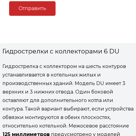
воздуха и шлама. Горизонтальный коллектор
распределяет теплоноситель по потребителям. В
нашем случае их шесть. От того, где находится
котельная, зависит направление контуров.
Гидрострелки с коллекторами 6 DU
Гидрострелка с коллектором на шесть контуров
устанавливается в котельных жилых и
производственных зданий. Модель DU имеет 3
верхних и 3 нижних отвода. Один боковой
оставляют для дополнительного котла или
контура. Такой вариант выбирают, если устройства
обвязки монтируются в обеих плоскостях,
относительно котельной. Межосевое расстояние
125 миллиметров
предусмотрено у моделей