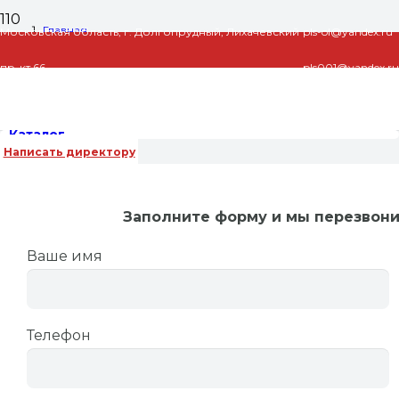
Главная
Московская область, г. Долгопрудный, Лихачевский
pls-ol@yandex.ru
пр-кт 66
pls001@yandex.ru
Новости
Гидрострелка с коллектором на шесть контуров
Каталог
Написать директору
Гидрострелка с коллектором на
шесть контуров
Заполните форму и мы перезвон
Гидрострелка с
Ваше имя
коллектором
на шесть
контуров
представляет
собой сварную
конструкцию, состоящую из двух элементов.
Телефон
Первый является гидравлическим разделителем
и отвечает за баланс системы отопления, вывод