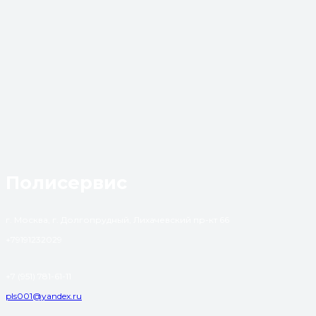
Полисервис
г. Москва, г. Долгопрудный, Лихачевский пр-кт 66
+79191232029
+7 (951) 781-61-11
pls001@yandex.ru