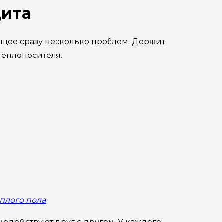
щита
щее сразу несколько проблем. Держит
теплоносителя.
плого пола
модействуют друг с другом. У каждого