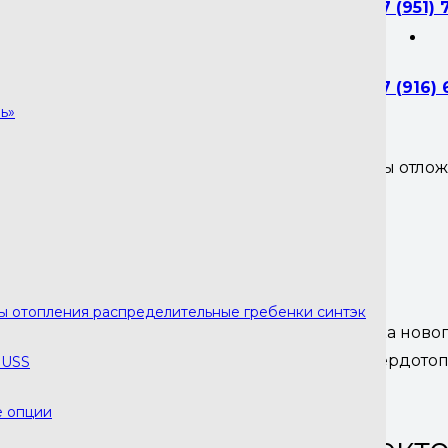
+7 (951) 
ления
.
+7 (916)
ь»
Вы отло
ния распределительные гребенки синтэк
аспределительный гребенка на три контура
ры отопления распределительные гребенки синтэк
енно когда отопление многоконтурное. Покупка ново
ричём неважно, какой у вас котёл, газовый, твёрдот
RUSS
е опции