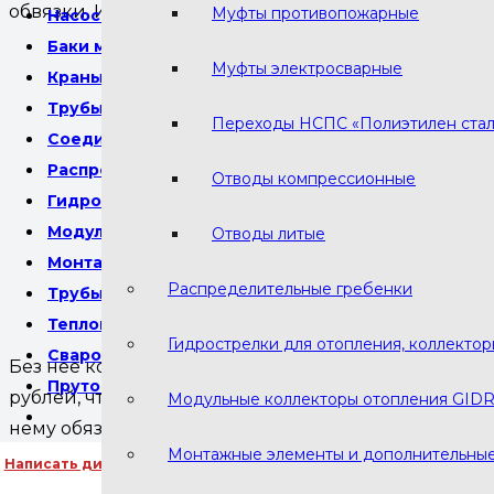
обвязки. Именно для этого и нужна
гребёнка отоп
Муфты противопожарные
Насосы циркуляционные
Баки мембранные
Муфты электросварные
Краны шаровые Bugatti
Трубы пнд технические для кабеля
Переходы НСПС «Полиэтилен стал
Соединительные детали
Распределительные гребенки
Отводы компрессионные
Гидрострелки для отопления, коллекторы отопле
Модульные коллекторы отопления GIDRUSS
Отводы литые
Монтажные элементы и дополнительные опции
Распределительные гребенки
Трубы пэ 100 водопроводные напорные
Р
Теплоноситель отопления
Гидрострелки для отопления, коллекто
Сварочный пруток ПНД ПЭ
Без неё котёл может не выдержать нагрузок, особ
Пруток полипропиленовый для сварки
рублей, что почти в пять раз дороже коллектора. П
Модульные коллекторы отопления GID
нему обязательно докупаются гребёнки.
Монтажные элементы и дополнительны
Написать директору