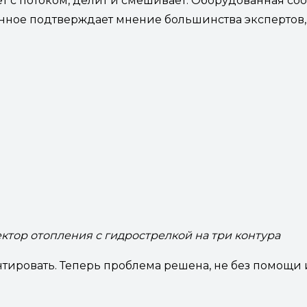
ет с потоком, делит и смешивает. Оборудованная с
нное подтверждает мнение большинства экспертов,
ктор отопления с гидрострелкой на три контура
онтировать. Теперь проблема решена, не без помо