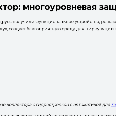
тор: многоуровневая за
друсс получили функциональное устройство, решаю
здух, создаёт благоприятную среду для циркуляции 
азе коллектора с гидрострелкой с автоматикой для
те
 подключается к одной конструкции, никак не взаи