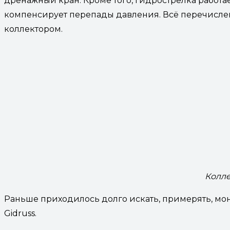
дренажный кран. Кроме того, гидрострелка работа
компенсирует перепады давления. Всё перечисле
коллектором.
Колле
Раньше приходилось долго искать, примерять, м
Gidruss.