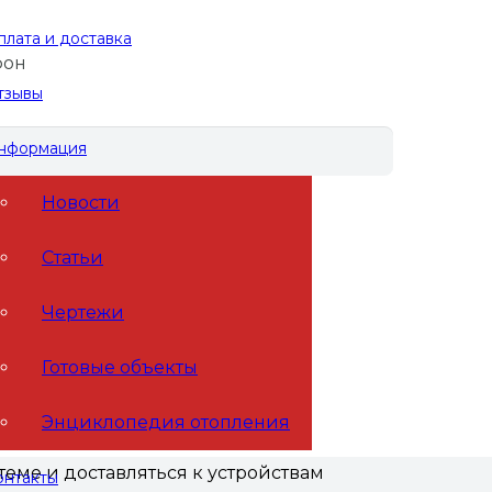
плата и доставка
фон
тзывы
нформация
Новости
по контурам. Стальная конструкция
Статьи
риварена резьба и отводы. Это и есть
Чертежи
ройств.
Готовые объекты
Энциклопедия отопления
ый пол. Необходимость данного
еме и доставляться к устройствам
онтакты