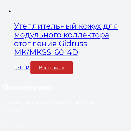
Утеплительный кожух для
модульного коллектора
отопления Gidruss
MK/MKSS-60-4D
1,710
₽
В корзину
Полисервис
г. Москва, г. Долгопрудный, Лихачевский пр-кт 66
+79191232029
+7 (951) 781-61-11