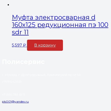
Муфта электросварная d
160х125 редукционная пэ 100
sdr 11
5,597
₽
В корзину
Полисервис
г. Москва, г. Долгопрудный, Лихачевский пр-кт 66
+79191232029
+7 (951) 781-61-11
pls001@yandex.ru