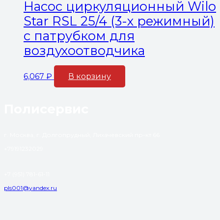
Насос циркуляционный Wilo
Star RSL 25/4 (3-х режимный)
с патрубком для
воздухоотводчика
6,067
₽
В корзину
Полисервис
г. Москва, г. Долгопрудный, Лихачевский пр-кт 66
+79191232029
+7 (951) 781-61-11
pls001@yandex.ru