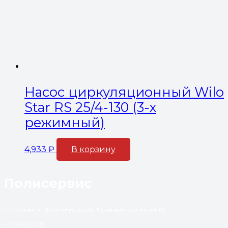
Насос циркуляционный Wilo
Star RS 25/4-130 (3-х
режимный)
4,933
₽
В корзину
Полисервис
г. Москва, г. Долгопрудный, Лихачевский пр-кт 66
+79191232029