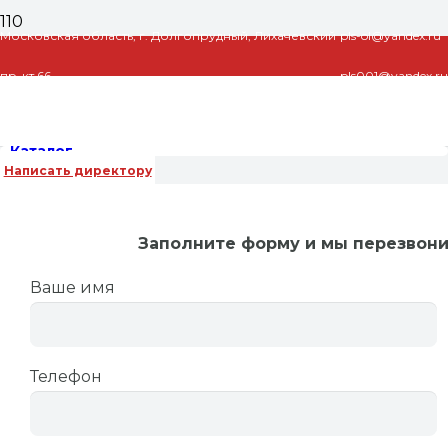
Московская область, г. Долгопрудный, Лихачевский
pls-ol@yandex.ru
пр-кт 66
pls001@yandex.ru
Каталог
Написать директору
Заполните форму и мы перезвон
Ваше имя
Главная
/
Насосы циркуляционные
/
Насосы
циркуляционные Wilo (Вило)
/ Насос
Телефон
циркуляционный Wilo TOP-S80/20 фланцевый с
трёхфазным двигателем PN10