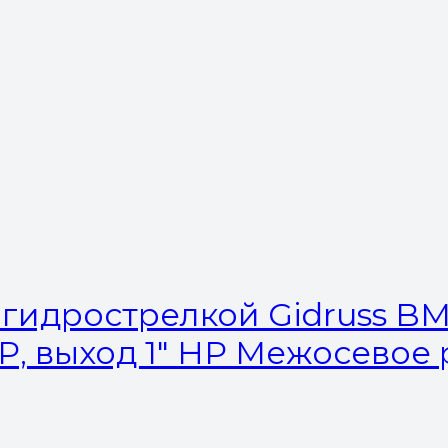
гидрострелкой Gidruss BM-1
 НР, выход 1″ НР Межосевое