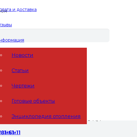
плата и доставка
фон
тзывы
нформация
Новости
-100-5DU из нержавеющей стали (100 кВт,
Статьи
нержавеющей стали (100
Чертежи
5 мм)
Готовые объекты
Энциклопедия отопления
Вт, 5 контуров G 1'' НР, вход G 1 1/4''
онтакты
781-61-11