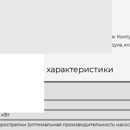
им
ов, точнее 4 и 1 запасной. Самое необходимое: Конт
 желанию контур на подогрев входящего воздуха, ко
ехнические характеристики
 кВт
дрострелки (оптимальная производительность насос