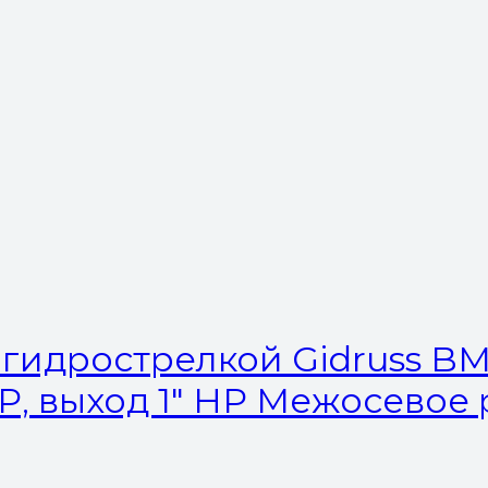
гидрострелкой Gidruss BM-1
 НР, выход 1″ НР Межосевое