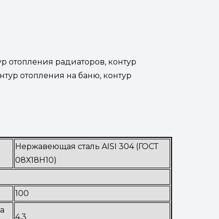
ур отопления радиаторов, контур
нтур отопления на баню, контур
Нержавеющая сталь AISI 304 (ГОСТ
08Х18Н10)
100
а
4,3