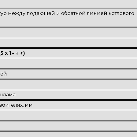
тур между подающей и обратной линией котлового
х 1» ↓ ↑)
лей
 шлама
ебителях, мм