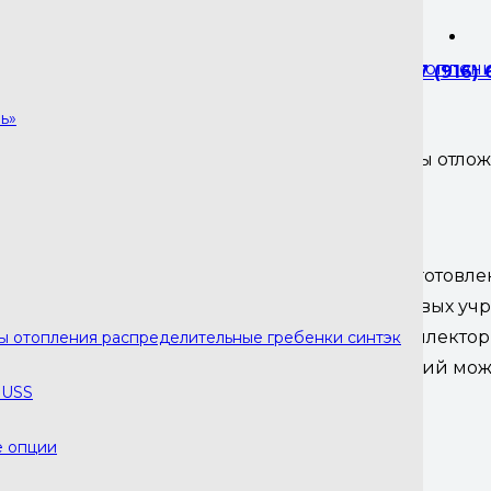
ы отопления с гидрострелкой
,
Коллекторы отоплен
+7 (916)
ь»
Вы отло
ния распределительные гребенки синтэк
BMSS-100-5DU расширенного исполнения изготовлен
одных домов и дач, производственных и торговых 
функции распределителя и разделителя. Это коллект
ры отопления распределительные гребенки синтэк
.о.р 125 мм), 1 в сторону (м.о.р 160 мм). Последний
RUSS
е опции