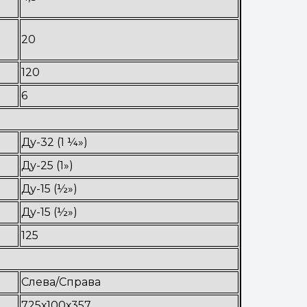
20
120
6
Ду-32 (1 ¼»)
Ду-25 (1»)
Ду-15 (½»)
Ду-15 (½»)
125
Слева/Справа
725х100х357